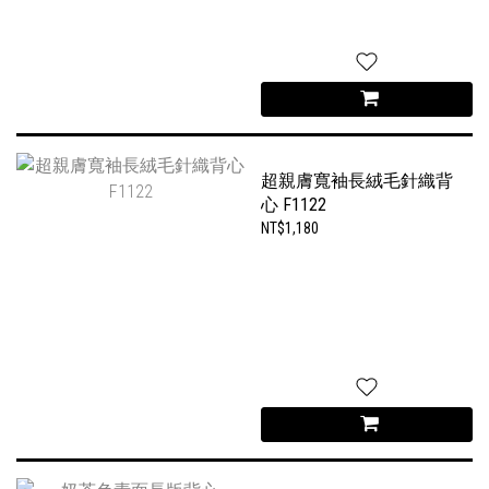
超親膚寬袖長絨毛針織背
心 F1122
NT$1,180