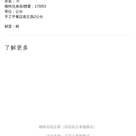
衣長：70
模特兒身高
/
體重：
170/53
單位：公分
手工平量誤差正負
2
公分
材質：棉
了解更多
聯絡花花古著（同花花古著服飾店）