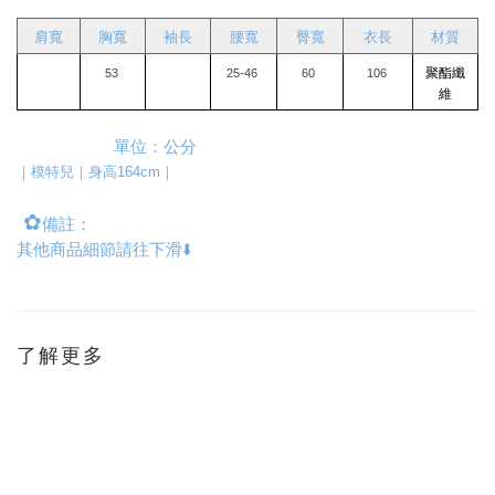
肩寬
胸寬
袖長
腰寬
臀寬
衣長
材質
聚酯纖
53 
25-46 
60 
106 
維
                      單位：公分
｜模特兒｜身高164cm｜
✿
備註：
其他商品細節請往下滑⬇️
了解更多