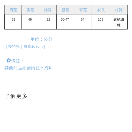
肩寬
胸寬
袖長
腰寬
臀寬
衣長
材質
聚酯纖
 39
49 
 22
30-47 
54 
103 
維
                      單位：公分
｜模特兒｜身高167cm｜
✿
備註：
其他商品細節請往下滑⬇️
了解更多