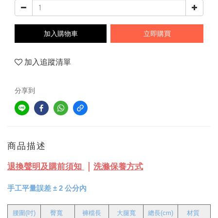
加入購物車
立即購買
加入追蹤清單
分享到
商品描述
｜
退換聲明及購前須知
洗滌保養方式
手工平量誤差 
± 
2 公分內
腰圍(吋)
   臀寬
褲檔長
大腿寬
總長(cm)
材質 