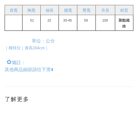
肩寬
胸寬
袖長
腰寬
臀寬
衣長
材質
聚酯纖
 51
22 
33-45 
59 
109 
維
                      單位：公分
｜模特兒｜身高164cm｜
✿
備註：
其他商品細節請往下滑⬇️
了解更多