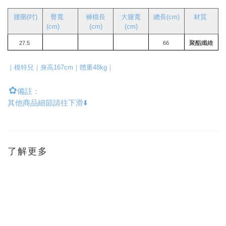
腰圍(吋)
臀寬
褲檔長
大腿寬
總長(cm)
材質
(cm)
(cm)
(cm)
聚酯纖維
27.5
66
｜模特兒｜身高167cm｜體重48kg｜
✿
備註：
其他商品細節請往下滑⬇️
了解更多