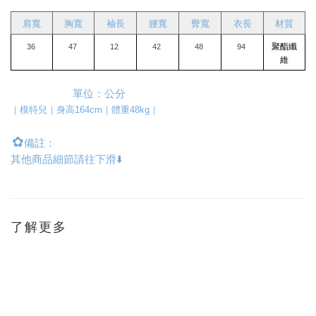
肩寬
胸寬
袖長
腰寬
臀寬
衣長
材質
聚酯纖
36
47
12
42
48
94
維
單位：公分
｜模特兒｜身高164cm｜體重48kg｜
✿
備註：
其他商品細節請往下滑⬇️
了解更多