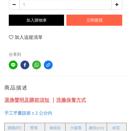
加入購物車
立即購買
加入追蹤清單
分享到
商品描述
｜
退換聲明及購前須知
洗滌保養方式
手工平量誤差 
± 
2 公分內
腰圍(吋)
   臀寬
褲檔長
大腿寬
總長(cm)
材質 