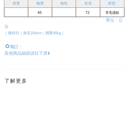
肩寬
胸寬
袖長
衣長
材質
65
72
羊毛混紡
單位：公
分
｜模特兒｜身高164cm｜體重46kg｜
✿
備註：
其他商品細節請往下滑⬇️
了解更多