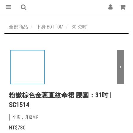
全部商品
下身 BOTTOM
30-32吋
粉嫩棕色金蔥直紋傘裙 腰圍：31吋 |
SC1514
全店，升級VIP
NT$780