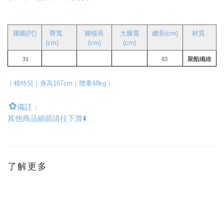
腰圍(吋)
臀寬
褲檔長
大腿寬
總長(cm)
材質
(cm)
(cm)
(cm)
聚酯纖維
31
63
｜模特兒｜身高167cm｜體重48kg｜
✿
備註：
其他商品細節請往下滑⬇️
了解更多