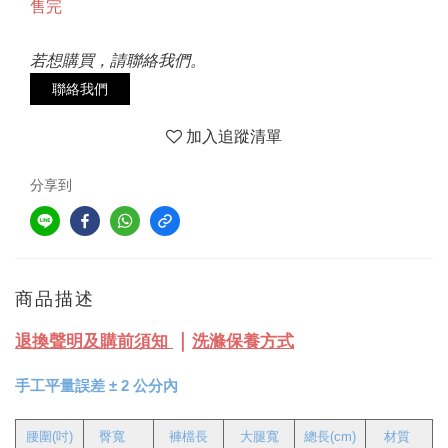
售完
若想購買，請聯絡我們。
聯絡我們
加入追蹤清單
分享到
商品描述
｜
退換聲明及購前須知
洗滌保養方式
手工平量誤差
±
2 公分內
腰圍(吋)
臀寬
褲檔長
大腿寬
總長(cm)
材質