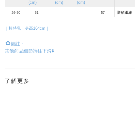
(cm)
(cm)
(cm)
聚酯纖維
26-30
51
57
｜模特兒｜身高164cm｜
✿
備註：
其他商品細節請往下滑⬇️
了解更多