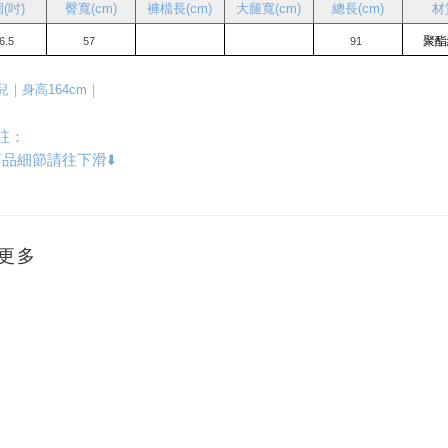
(吋)
   臀寬(cm)
褲檔長(cm)
大腿寬(cm)
總長(cm)
材
聚酯
6.5
57 
91 
兒｜身高164cm｜
註：
品細節請往下滑⬇️
更多