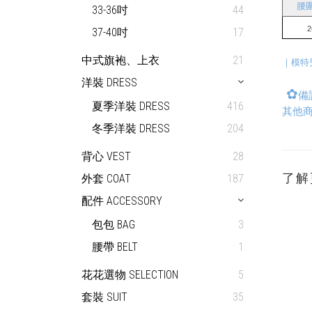
腰圍
33-36吋
44
 2
37-40吋
17
中式旗袍、上衣
21
｜模特
洋裝 DRESS
✿
備
夏季洋裝 DRESS
416
其他商
冬季洋裝 DRESS
204
背心 VEST
28
了解
外套 COAT
187
配件 ACCESSORY
包包 BAG
3
腰帶 BELT
1
花花選物 SELECTION
5
套裝 SUIT
35