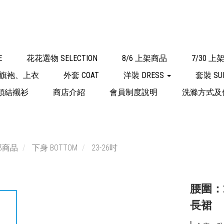
E
花花選物 SELECTION
8/6 上架商品
7/30 
旗袍、上衣
外套 COAT
洋裝 DRESS
套裝 SU
領結襯衫
商店介紹
會員制度說明
洗滌方式及
部商品
下身 BOTTOM
23-26吋
腰圍：2
長裙