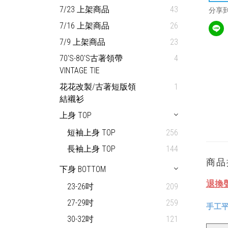
7/23 上架商品
43
分享
7/16 上架商品
26
7/9 上架商品
23
70'S-80'S古著領帶
4
VINTAGE TIE
花花改製/古著短版領
1
結襯衫
上身 TOP
短袖上身 TOP
256
長袖上身 TOP
144
商品
下身 BOTTOM
退換
23-26吋
209
27-29吋
259
手工平
30-32吋
121