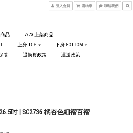
登入會員
購物車
聯絡我們
上架商品
7/23 上架商品
IT
上身 TOP
下身 BOTTOM
保養
退換貨政策
運送政策
6.5吋 | SC2736 橘杏色細褶百褶