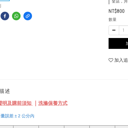
全店，升級
到
NT$800
數量
加入
描述
｜
聲明及購前須知
洗滌保養方式
量誤差 
± 
2 公分內