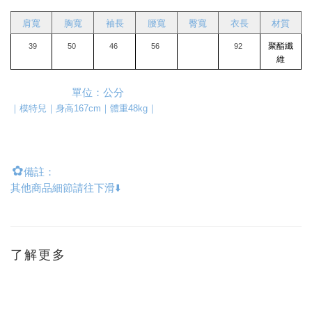
肩寬
胸寬
袖長
腰寬
臀寬
衣長
材質
聚酯纖
39
50
46
56
92
維
單位：公分
｜模特兒｜身高167cm｜體重48kg｜
✿
備註：
其他商品細節請往下滑⬇️
了解更多