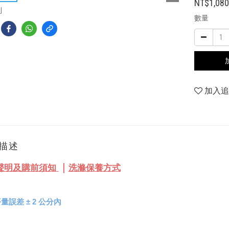
NT$1,08
到
數量
加入
描述
｜
聲明及購前須知
洗滌保養方式
量誤差 
± 
2 公分內