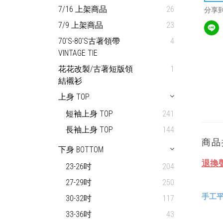
7/16 上架商品
26
分享
7/9 上架商品
23
70'S-80'S古著領帶
4
VINTAGE TIE
花花改製/古著短版領
1
結襯衫
上身 TOP
短袖上身 TOP
241
長袖上身 TOP
144
商品
下身 BOTTOM
退換
23-26吋
204
27-29吋
250
手工平
30-32吋
117
33-36吋
43