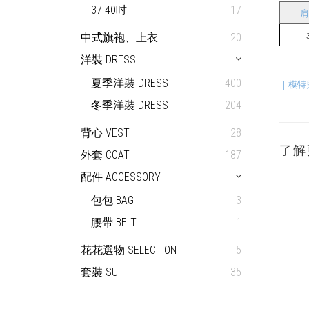
37-40吋
17
肩
中式旗袍、上衣
20
 
         
洋裝 DRESS
夏季洋裝 DRESS
400
｜模特兒
冬季洋裝 DRESS
204
背心 VEST
28
了解
外套 COAT
187
配件 ACCESSORY
包包 BAG
3
腰帶 BELT
1
花花選物 SELECTION
5
套裝 SUIT
35