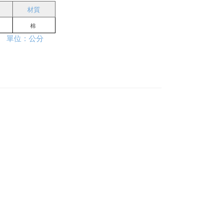
材質
棉 
               單位：公分