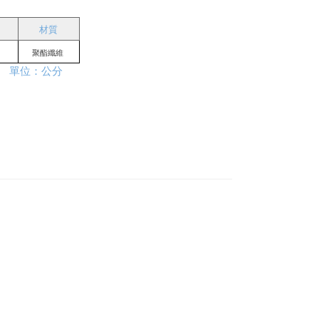
材質
聚酯纖維 
               單位：公分