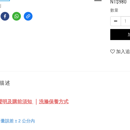
NT$980
到
數量
加入
描述
｜
聲明及購前須知
洗滌保養方式
量誤差 
± 
2 公分內