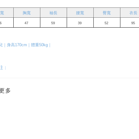
寬
胸寬
袖長
腰寬
臀寬
衣長
6 
47 
59 
39 
52 
95 
                                                                                                      
｜身高170cm｜體重50kg｜
註：
更多