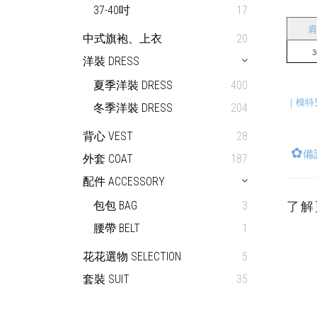
37-40吋
17
肩
中式旗袍、上衣
20
3
洋裝 DRESS
         
夏季洋裝 DRESS
400
｜模特兒
冬季洋裝 DRESS
204
背心 VEST
28
✿
備
外套 COAT
187
配件 ACCESSORY
包包 BAG
3
了解
腰帶 BELT
1
花花選物 SELECTION
5
套裝 SUIT
35