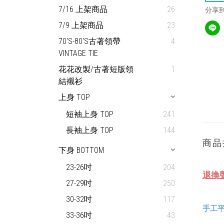
7/16 上架商品
26
分享
7/9 上架商品
23
70'S-80'S古著領帶
4
VINTAGE TIE
花花改製/古著短版領
1
結襯衫
上身 TOP
短袖上身 TOP
241
長袖上身 TOP
144
商品
下身 BOTTOM
23-26吋
204
退換
27-29吋
250
30-32吋
117
手工平
33-36吋
43